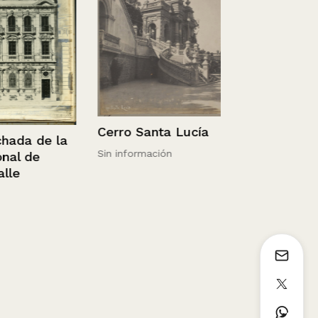
Homenaje a
Parra
9 de enero de 
Cerro Santa Lucía
da de la
Sin información
l de
e