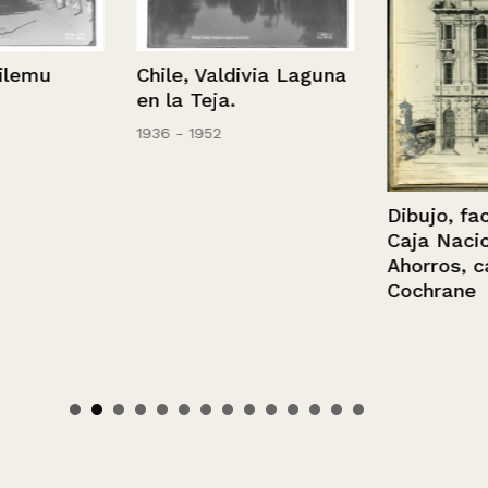
emu
Chile, Valdivia Laguna
en la Teja.
1936 - 1952
Dibujo, facha
Caja Naciona
Ahorros, call
Cochrane