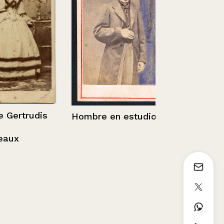
Casa Norte
calle Estad
rtrudis
Hombre en estudio
x