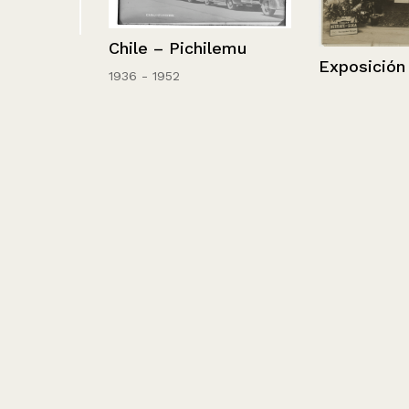
Chile – Pichilemu
Lago
Exposición en 
1936 - 1952