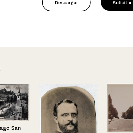
Descargar
Solicitar
s
o San