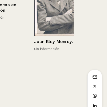
s en
Retrato de 
con bigote
Juan Bley Monroy.
Sin información