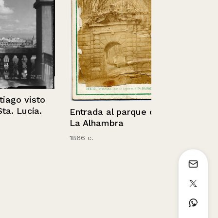
Salto de Hui
Cordillera d
go visto
Nahuelbuta
 Lucía.
Entrada al parque de
La Alhambra
1866 c.