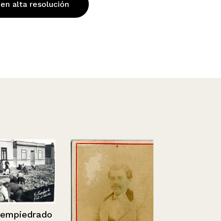
 en alta resolución
piedrado
Estuche