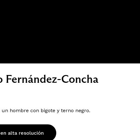
co Fernández-Concha
 un hombre con bigote y terno negro.
 en alta resolución