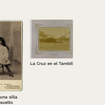
Canal Smith
Chile.
La Cruz en el Tambillo
a silla
uelto