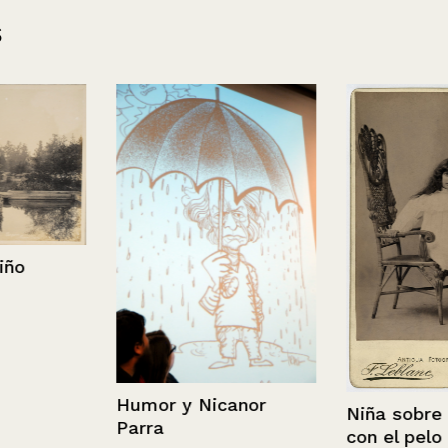
s
o
Humor y Nicanor
Niña sobre un
Parra
con el pelo s