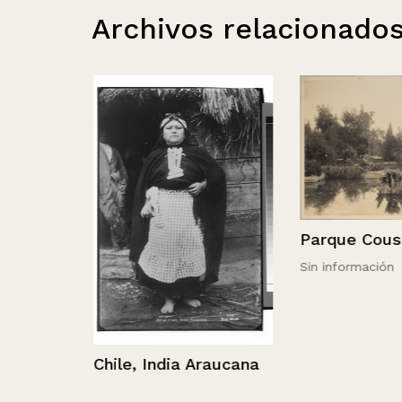
Archivos relacionado
Parque Cousiñ
Sin información
Chile, India Araucana
uel