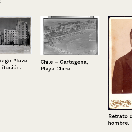
s
o Plaza
Chile – Cartagena,
ión.
Playa Chica.
Retrato de u
hombre.