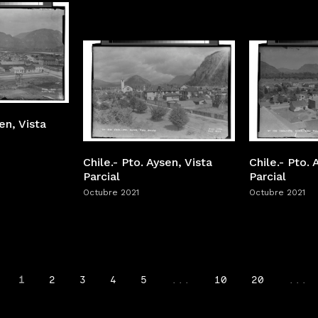
en, Vista
Chile.- Pto. Aysen, Vista
Chile.- Pto. 
Parcial
Parcial
Octubre 2021
Octubre 2021
1
2
3
4
5
...
10
20
...