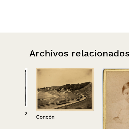
Archivos relacionado
- Cerro
Concón