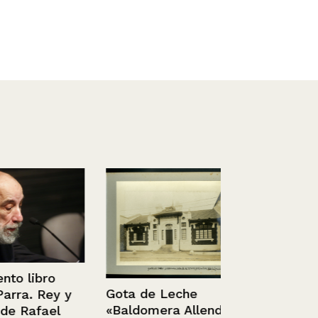
libro
Gota de Leche
. Rey y
«Baldomera Allendes
afael