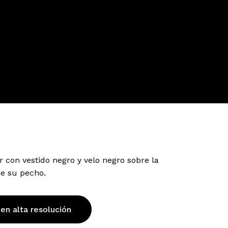
con vestido negro y velo negro sobre la
re su pecho.
 en alta resolución