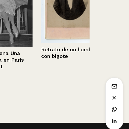
Retrato de un hombre
 Una
con bigote
Retrato de 
 París
con bigote.