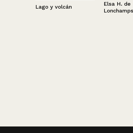
Elsa H. de Erw
e a
Lago y volcán
Lonchamps