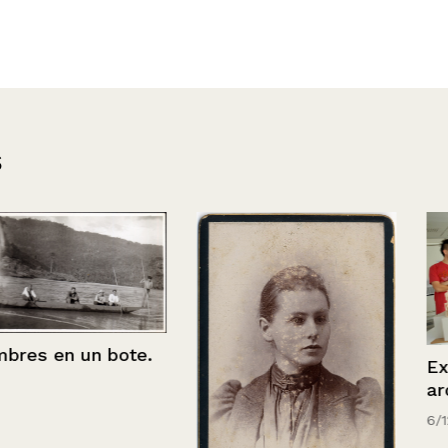
s
 bote.
Exámenes
arquitectura
6/12/2011