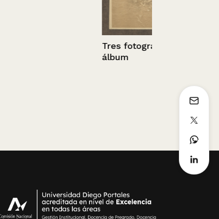
Tres fotografías de un
Retrato de 
álbum