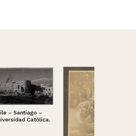
ago –
atólica.