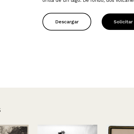
orilla de un lago. De fondo, dos volcane
Descargar
Solicitar
s