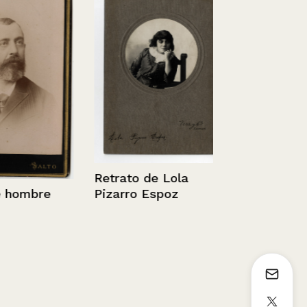
Retrato de 
Retrato de Lola
ombre
Pizarro Espoz