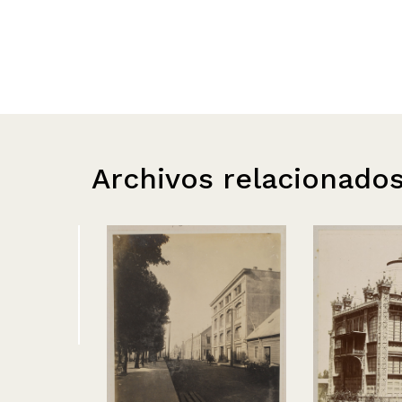
Archivos relacionado
sorno
.