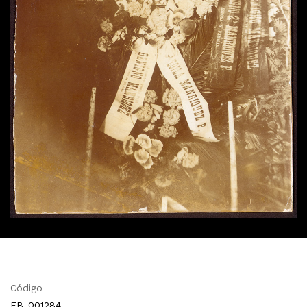
Código
FB-001284