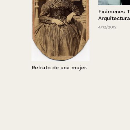
Exámenes Tall
Arquitectura
4/12/2012
Retrato de una mujer.
abeth
rg