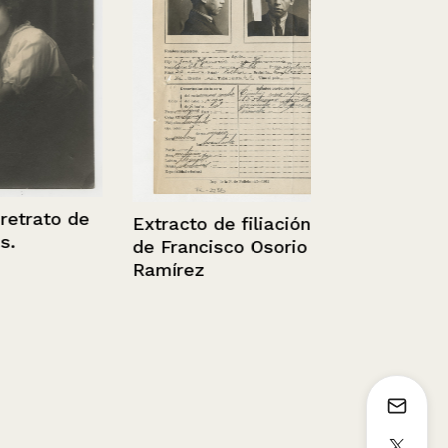
Clipper Sali
Ca. 1910
trato de
Extracto de filiación
de Francisco Osorio
Ramírez