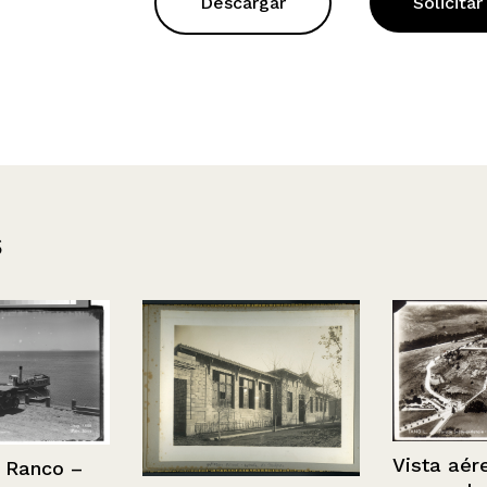
Descargar
Solicitar
s
Vista aérea d
nco –