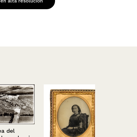
 en alta resolución
el