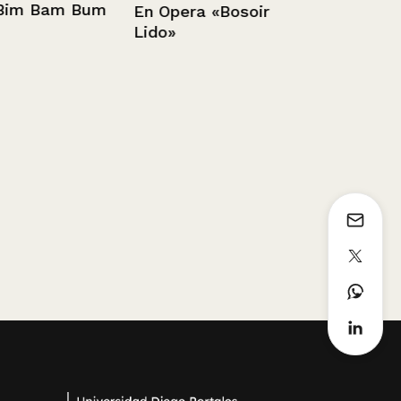
 Bam Bum
En Opera «Bosoir
Lido»
Chile.- Ter
Tolhuaca
1936 - 1952