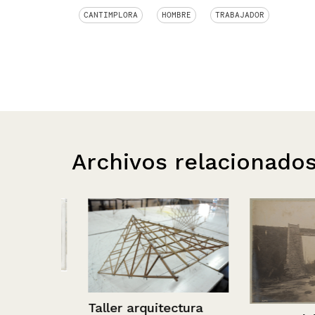
CANTIMPLORA
HOMBRE
TRABAJADOR
Archivos relacionado
unta
Taller arquitectura