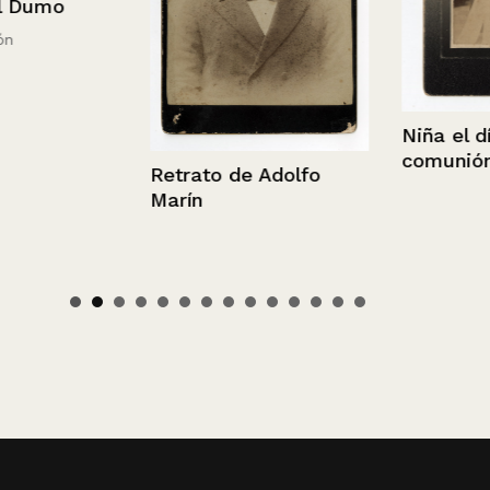
umo
Niña el día d
comunión
Retrato de Adolfo
Marín