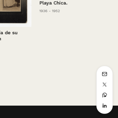
Playa Chica.
Peregrinos
1936 - 1952
Ca. 1950
e su