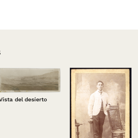
s
rto
Residencia R
Larraín Bravo
Marina, Viña 