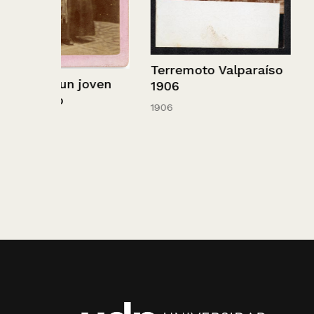
Terremoto Valparaíso
oven
1906
1906