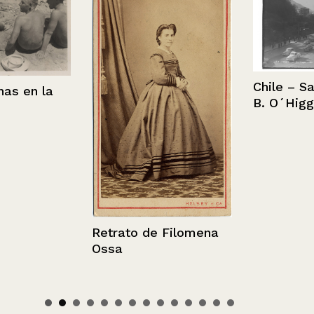
Chile – Santi
en la
B. O´Higgins.
Retrato de Filomena
Ossa