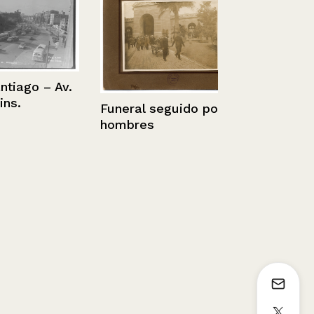
ago – Av.
Funeral seguido por
hombres
Retrato de 