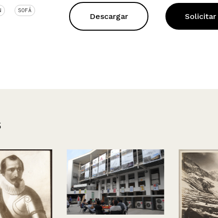
N
SOFÁ
Descargar
Solicitar
s