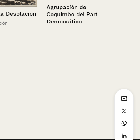
Chile – Lloll
Agrupación de
Panorámica
esolación
Coquimbo del Partido
Democrático