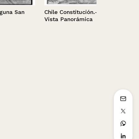
na San
Chile Constitución.-
Vista Panorámica
Retrato de 
Parre de g