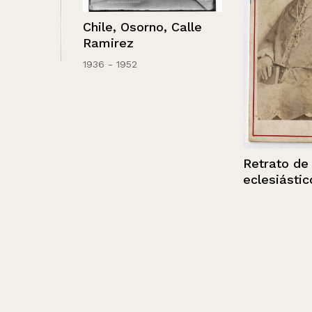
Chile, Osorno, Calle
Ramirez
1936 - 1952
e
o
Retrato de un
eclesiástico