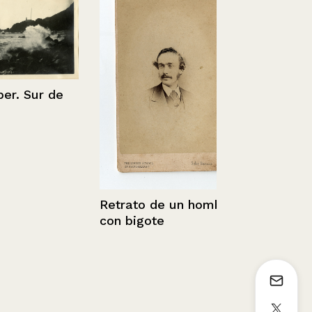
 Sur de
Retrato de 
Retrato de un hombre
con bigote