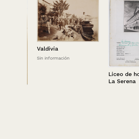
Valdivia
Sin información
Liceo de homb
La Serena
a
l