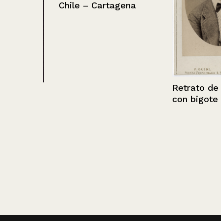
Chile – Cartagena
Retrato de un
 una
con bigote