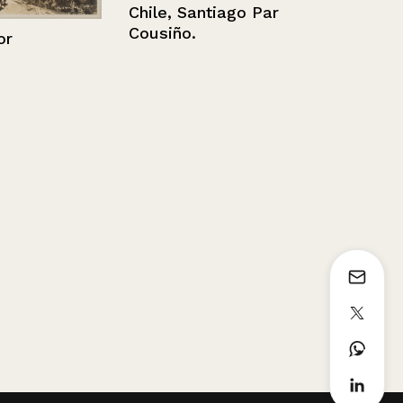
Casa en Zap
Chile, Santiago Parque
Cousiño.