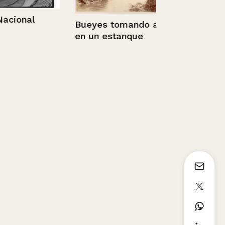
onal
Taller 1+2
Bueyes tomando agua
en un estanque
2019