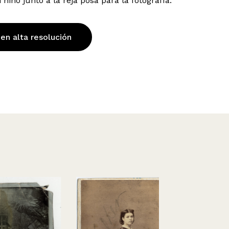
iño junto a la reja posa para la fotografía.
 en alta resolución