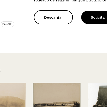
rodeado de rejas en parque público. Un n
Descargar
Solicitar
PARQUE
s