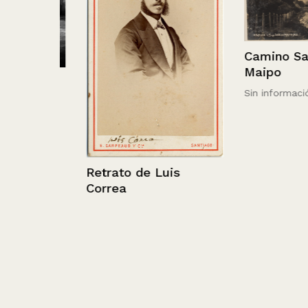
Camino San Jo
Maipo
en un
Sin información
n
le
Retrato de Luis
Correa