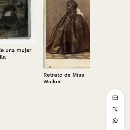
na mujer
Retrato de 
Poblete
Retrato de Miss
Walker