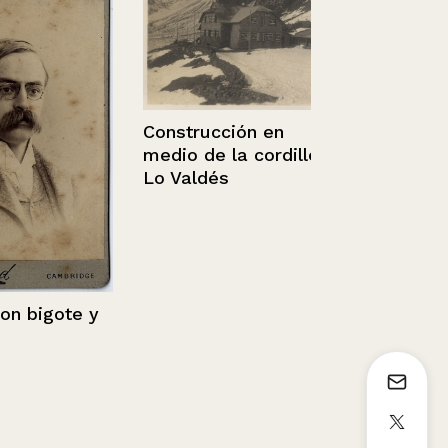
Chile.- Ancu
Construcción en
Pudeto
medio de la cordillera,
Lo Valdés
1936 - 1952
igote y