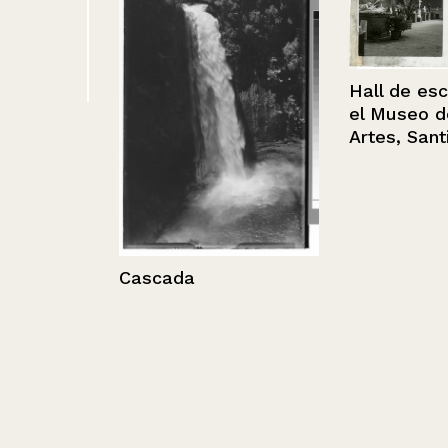
Hall de escult
el Museo de Be
o.
Artes, Santiag
Cascada