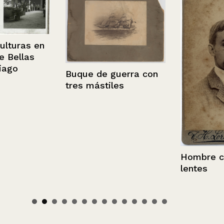
uras en
llas
o
Buque de guerra con
tres mástiles
Hombre con b
lentes