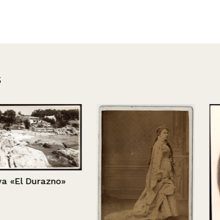
s
zno»