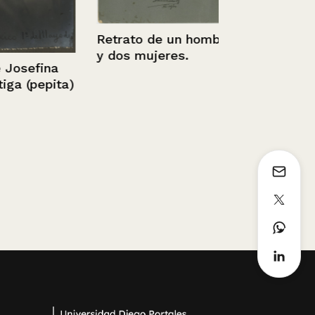
Retrato de un hombre
y dos mujeres.
osefina
a (pepita)
Retrato de 
con un perr