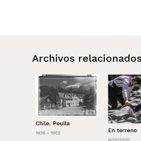
Archivos relacionado
Chile. Peulla
onal
En terreno
1936 - 1952
9/01/2020