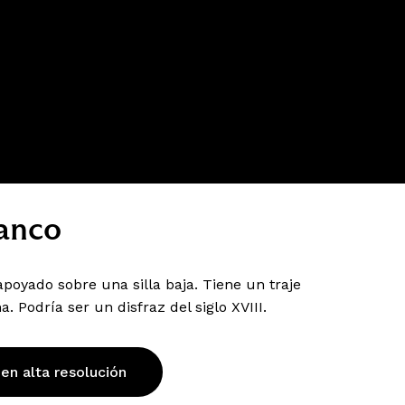
lanco
apoyado sobre una silla baja. Tiene un traje
Podría ser un disfraz del siglo XVIII.
 en alta resolución