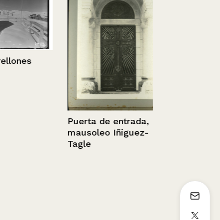
lones
Hombres en
roquerío
Puerta de entrada,
mausoleo Iñiguez-
Tagle