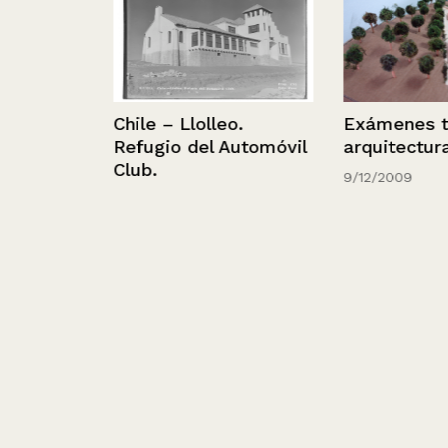
Chile – Llolleo.
Exámenes tall
Refugio del Automóvil
arquitectura
Club.
9/12/2009
ación
n