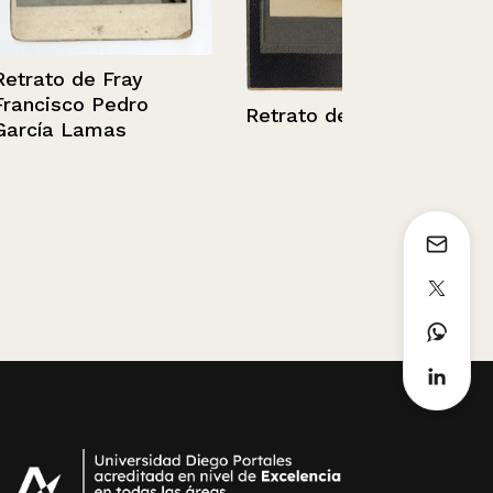
ay
dro
Retrato de Elena Serin
s