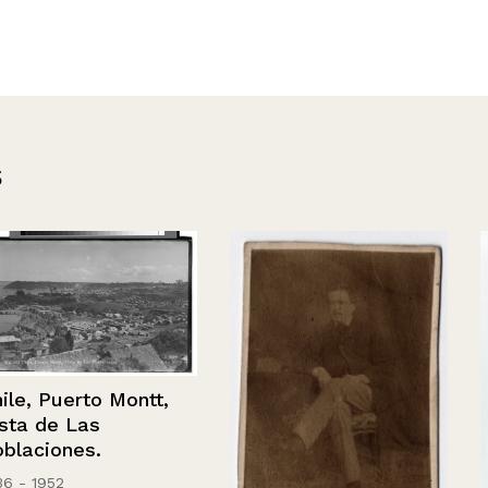
s
ontt,