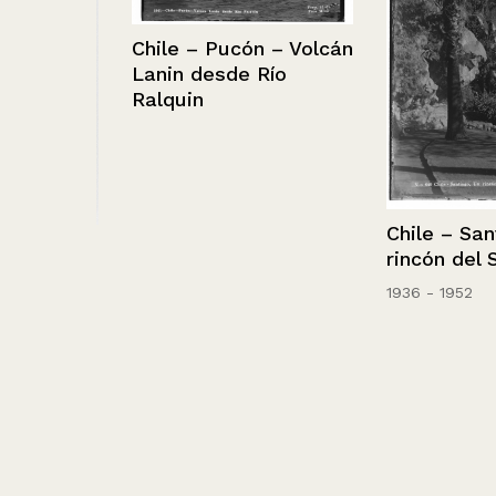
Chile – Pucón – Volcán
Lanin desde Río
Ralquin
Chile – Santia
en una
rincón del Sta.
1936 - 1952