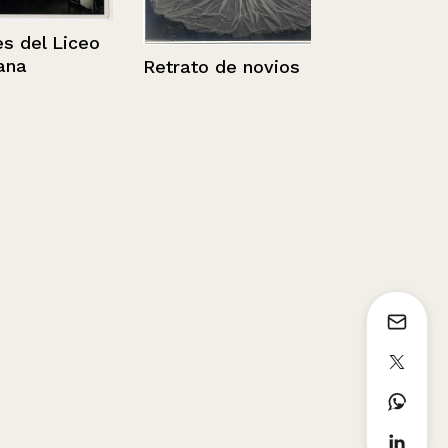
l Liceo
Retrato de novios
Fachada, Sa
70