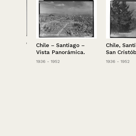
tógrafo
Chile – Santiago –
Chile, Santiag
Vista Panorámica.
San Cristóbal.
1936 - 1952
1936 - 1952