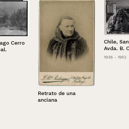
Chile, Santia
o Cerro
Avda. B. O´H
1936 - 1952
Retrato de una
anciana