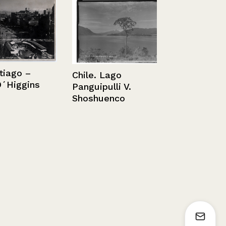
go –
Chile. Lago
iggins
Baños del P
Panguipulli V.
Inca
Shoshuenco