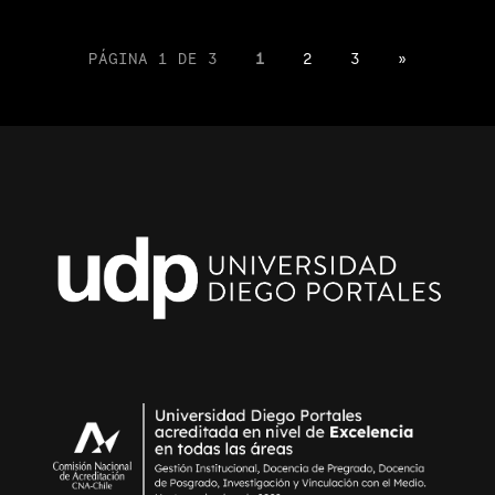
PÁGINA 1 DE 3
1
2
3
»