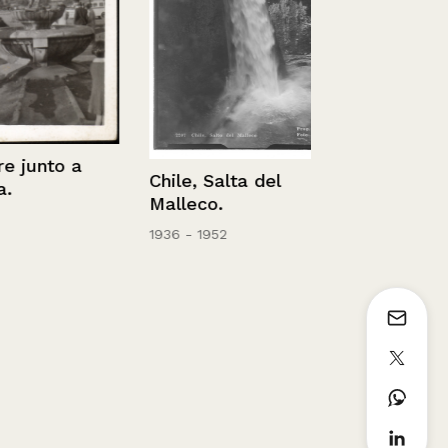
El piloto El
Salazar.
nto a
Chile, Salta del
Malleco.
1936 - 1952