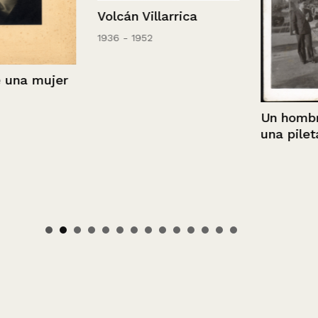
Volcán Villarrica
1936 - 1952
a mujer
Un hombre ju
una pileta.