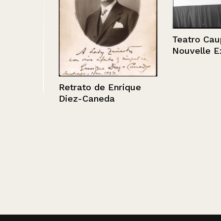
Teatro Caupol
Nouvelle Exe
Retrato de Enrique
Diez-Caneda
lermo