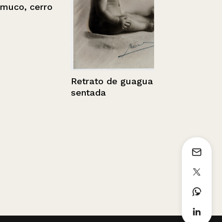
co, cerro
Retrato de guagua
sentada
Retrato del
Jorge Beau