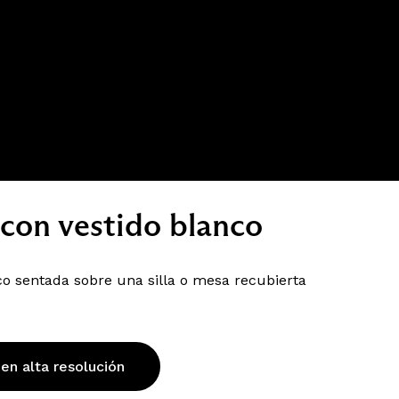
 con vestido blanco
o sentada sobre una silla o mesa recubierta
 en alta resolución