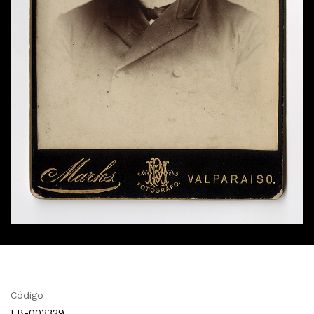
Código
FB-003329