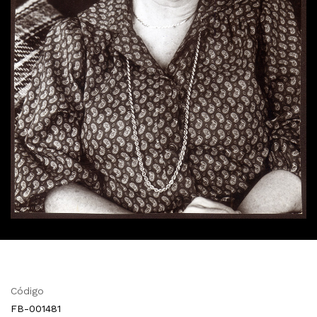
Código
FB-001481