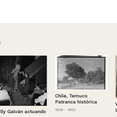
s
Chile, Temuco
Patranca histórica
Vista del Cer
Lucía nevado
1936 - 1952
ctuando