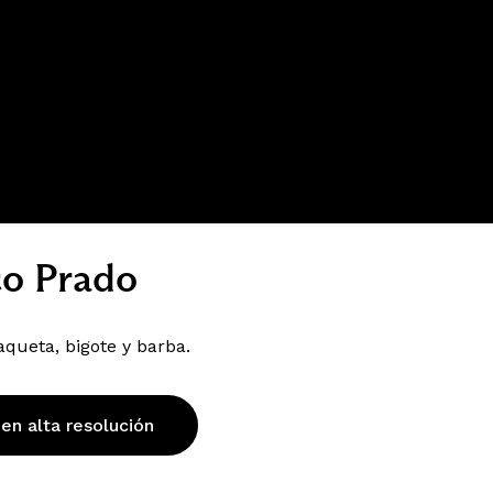
co Prado
queta, bigote y barba.
 en alta resolución