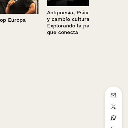
Antipoesía, Psicología
y cambio cultural.
ropa
Capilla de 
Explorando la pauta
que conecta