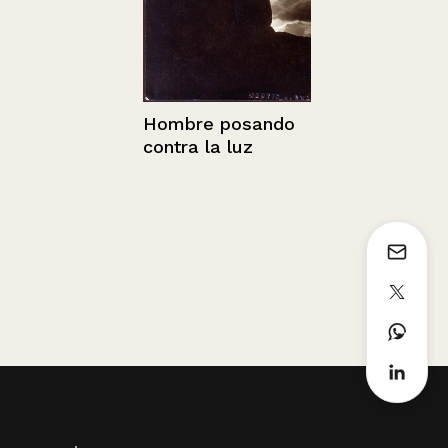
Hombre posando
Retrato del
contra la luz
Nicolet