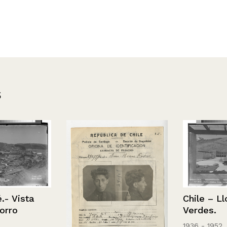
s
Vista
Chile – Llolle
o
Verdes.
1936 - 1952