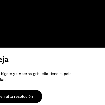
eja
bigote y un terno gris, ella tiene el pelo
ar.
 en alta resolución