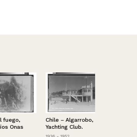
Chile, Santi
ego,
Chile – Algarrobo,
Normal.
 Onas
Yachting Club.
1936 - 1952