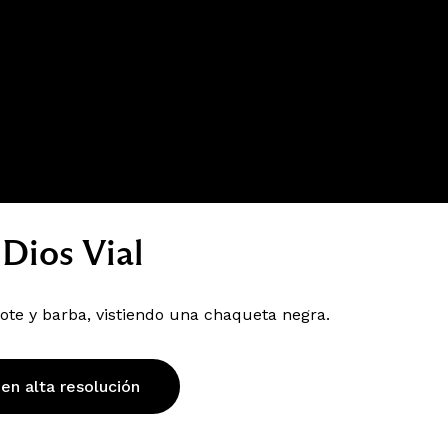
Dios Vial
te y barba, vistiendo una chaqueta negra.
 en alta resolución