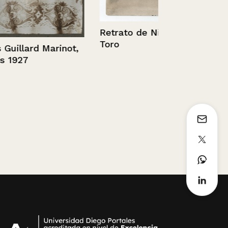
Retrato de Nicanor
Retrato del
Toro
 Marinot,
Carlos Muñ