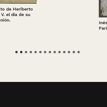
iberto
 de su
Inés Guillard
París 1927