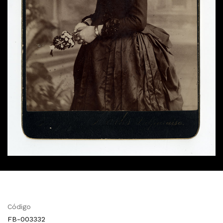
Código
FB-003332