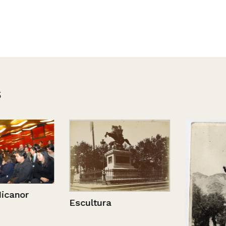
s
or
Escultura