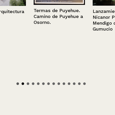
Termas de Puyehue.
Lanzamiento 
tectura
Camino de Puyehue a
Nicanor Parra
Osorno.
Mendigo de R
Gumucio