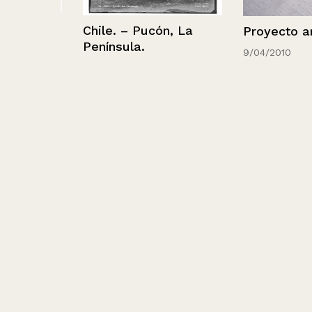
–
Chile. – Pucón, La
Proyecto arqui
ins.
Península.
9/04/2010