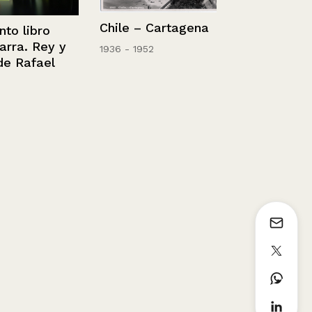
Chile – Cartagena
libro
Bienvenida 
. Rey y
1936 - 1952
de Humani
afael
(2005)