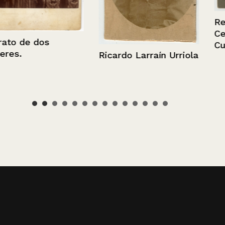
Retrato de Gr
Cesaria Tolo
s
Cubillos.
Ricardo Larraín Urriola